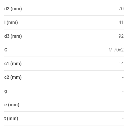
d2 (mm)
70
l (mm)
41
d3 (mm)
92
G
M 70x2
c1 (mm)
14
c2 (mm)
-
g
-
e (mm)
-
t (mm)
-