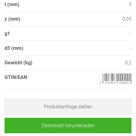
t (mm)
3
z (mm)
0,05
g1
-
d3 (mm)
-
Gewicht (kg)
0,2
GTIN/EAN
Produktanfrage stellen
Datenblatt herunterladen